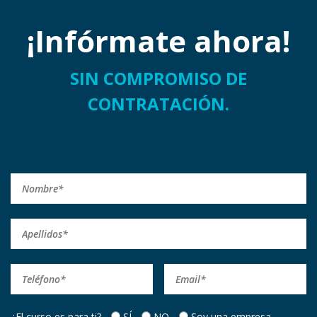
¡Infórmate ahora!
SIN COMPROMISO DE
CONTRATACIÓN.
¿El curso es para ti?
SÍ
NO
Soy una empresa