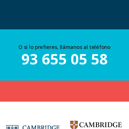
O si lo prefieres, llámanos al teléfono
93 655 05 58