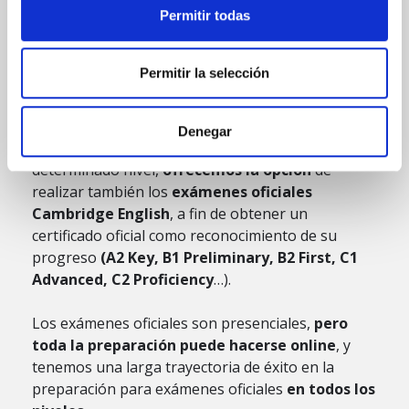
Permitir todas
Para obtener el título oficial
Permitir la selección
de Cambridge English
Denegar
Para motivar a los alumnos a llegar a un
determinado nivel,
ofrecemos la opción
de
realizar también los
exámenes oficiales
Cambridge English
, a fin de obtener un
certificado oficial como reconocimiento de su
progreso
(A2 Key, B1 Preliminary, B2 First, C1
Advanced, C2 Proficiency
…).
Los exámenes oficiales son presenciales,
pero
toda la preparación
puede hacerse online
, y
tenemos una larga trayectoria de éxito en la
preparación para exámenes oficiales
en todos los