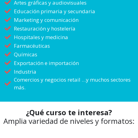
Artes gráficas y audiovisuales
Educación primaria y secundaria
Marketing y comunicación
Restauración y hostelería
Hospitales y medicina
Farmacéuticas
Químicas
Exportación e importación
Industria
Comercios y negocios retail …y muchos sectores
más.
¿Qué curso te interesa?
Amplia variedad de niveles y formatos: