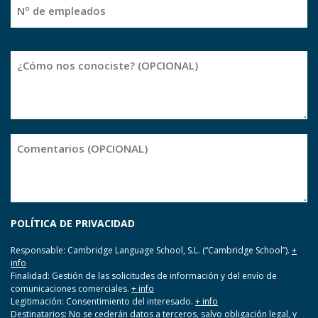
Nº
de
empleados
Cómo
nos
conocistes
Comentarios
POLÍTICA DE PRIVACIDAD
Responsable: Cambridge Language School, S.L. (“Cambridge School”).
+
info
Finalidad: Gestión de las solicitudes de información y del envío de
comunicaciones comerciales.
+ info
Legitimación: Consentimiento del interesado.
+ info
Destinatarios: No se cederán datos a terceros, salvo obligación legal, y