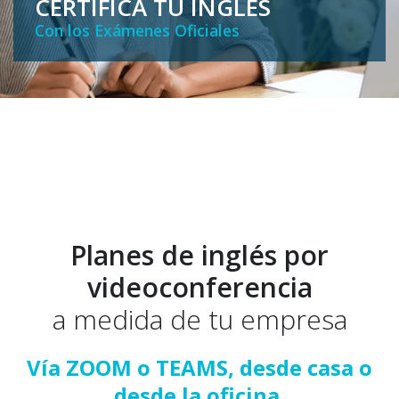
CERTIFICA TU INGLÉS
Con los Exámenes Oficiales
WhatsApp
Planes de inglés por
videoconferencia
a medida de tu empresa
Vía ZOOM o TEAMS, desde casa o
desde la oficina.