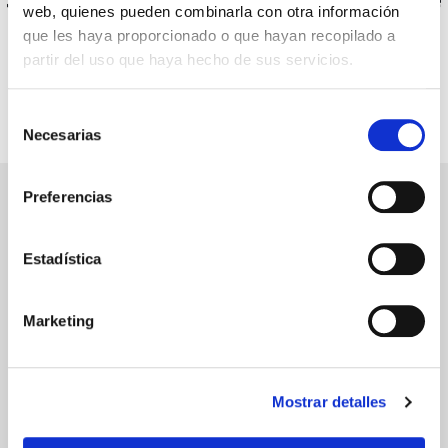
web, quienes pueden combinarla con otra información
English
que les haya proporcionado o que hayan recopilado a
Preparador y examinador de exámenes
partir del uso que haya hecho de sus servicios.
oficiales
Selección
Necesarias
de
consentimiento
Preferencias
Estadística
Marketing
Mostrar detalles