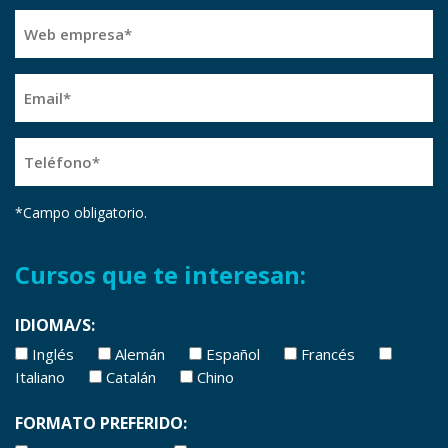
contacto
Web
(Obligatorio)
empresa
(Obligatorio)
Email
(Obligatorio)
Teléfono
(Obligatorio)
*Campo obligatorio.
Cursos que te interesan:
IDIOMA/S:
Inglés
Alemán
Español
Francés
Italiano
Catalán
Chino
FORMATO PREFERIDO: