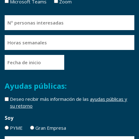
Microsoft Teams
Zoom
Nº
personas
interesadas
Horas
semanales
Fecha
MM
de
barra
inicio
DD
Ayudas públicas:
barra
AAAA
información
Deseo recibir más información de las
ayudas públicas y
su retorno
ayudas
públicas
Soy
PYME
Gran Empresa